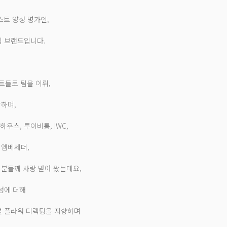
리스트 양성 명가인,
팅 브랜드입니다.
트들로 팀을 이뤄,
발하며,
하우스, 루이비통, IWC,
 엠베세더,
 분들께 사랑 받아 왔는데요,
감성에 더해
얼 플라워 디랙팅을 지향하며