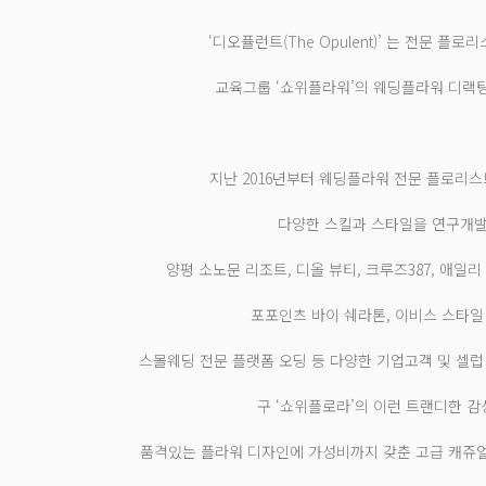
‘디오퓰런트(The Opulent)’ 는 전문 플로
교육그룹 ‘쇼위플라워’의 웨딩플라워 디랙
지난 2016년부터 웨딩플라워 전문 플로리스
다양한 스킬과 스타일을 연구개
양평 소노문 리조트, 디올 뷰티, 크루즈387, 애일리 
포포인츠 바이 쉐라톤, 이비스 스타일
스몰웨딩 전문 플랫폼 오딩 등 다양한 기업고객 및 셀럽
구 ‘쇼위플로라’의 이런 트랜디한 
품격있는 플라워 디자인에 가성비까지 갖춘 고급 캐쥬