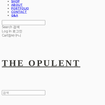
SHOP
ABOUT
PORTFOLIO
CONTACT
Q&A
Search
검색
Log In
로그인
Cart
장바구니
THE OPULENT