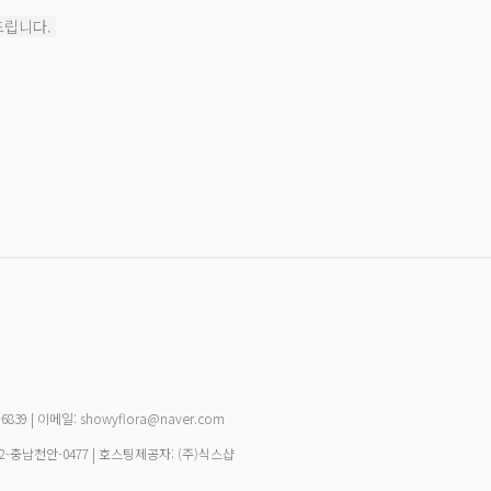
드립니다.
39 | 이메일: showyflora@naver.com
22-충남천안-0477
| 호스팅제공자: (주)식스샵