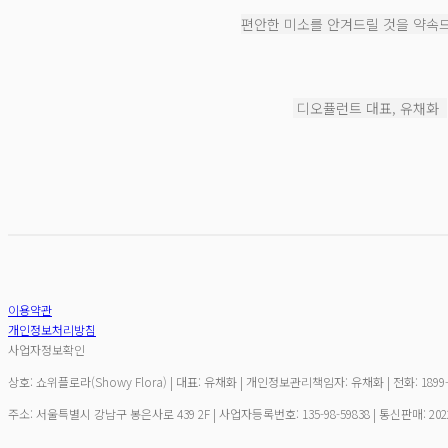
편안한 미소를 안겨드릴 것을 약속
디오퓰런트 대표, 유채화
이용약관
개인정보처리방침
사업자정보확인
상호: 쇼위플로라(Showy Flora) | 대표: 유채화 | 개인정보관리책임자: 유채화 | 전화: 1899-68
주소: 서울특별시 강남구 봉은사로 439 2F | 사업자등록번호:
135-98-59838
| 통신판매:
20