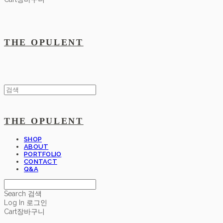
THE OPULENT
THE OPULENT
SHOP
ABOUT
PORTFOLIO
CONTACT
Q&A
Search
검색
Log In
로그인
Cart
장바구니