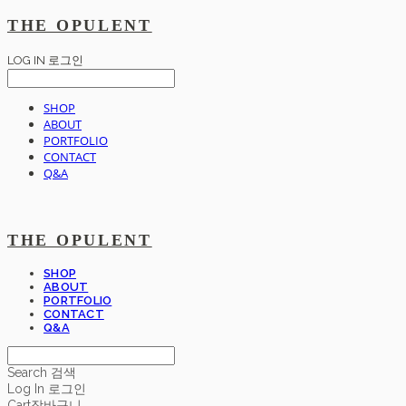
THE OPULENT
LOG IN
로그인
SHOP
ABOUT
PORTFOLIO
CONTACT
Q&A
THE OPULENT
SHOP
ABOUT
PORTFOLIO
CONTACT
Q&A
Search
검색
Log In
로그인
Cart
장바구니