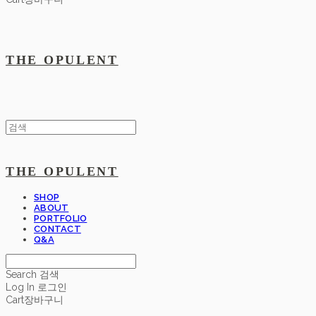
THE OPULENT
THE OPULENT
SHOP
ABOUT
PORTFOLIO
CONTACT
Q&A
Search
검색
Log In
로그인
Cart
장바구니