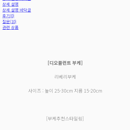
상세 설명
상세 설명 바닥글
후기(0)
질문(10)
관련 상품
[디오퓰런트 부케]
리베리부케
사이즈 : 높이 25-30cm 지름 15-20cm
[부케추천스타일링]