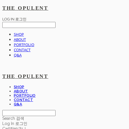
THE OPULENT
LOG IN
로그인
SHOP
ABOUT
PORTFOLIO
CONTACT
Q&A
THE OPULENT
SHOP
ABOUT
PORTFOLIO
CONTACT
Q&A
Search
검색
Log In
로그인
Cart
장바구니