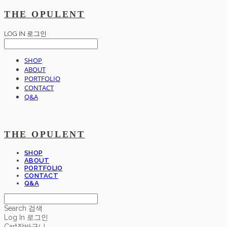
THE OPULENT
LOG IN
로그인
SHOP
ABOUT
PORTFOLIO
CONTACT
Q&A
THE OPULENT
SHOP
ABOUT
PORTFOLIO
CONTACT
Q&A
Search
검색
Log In
로그인
Cart
장바구니