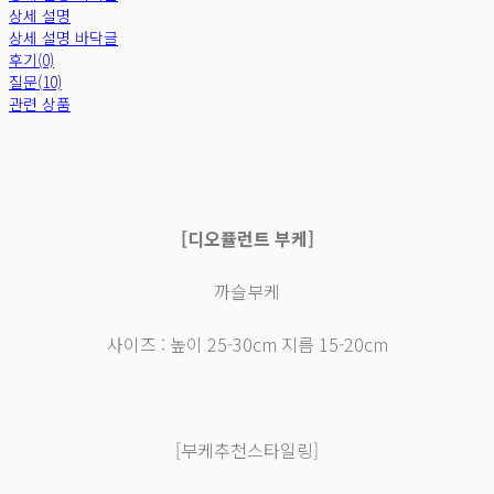
상세 설명
상세 설명 바닥글
후기(0)
질문(10)
관련 상품
[디오퓰런트 부케]
까슬부케
사이즈 : 높이 25-30cm 지름 15-20cm
[부케추천스타일링]