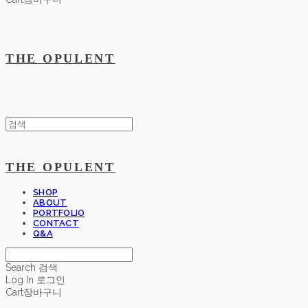
THE OPULENT
THE OPULENT
SHOP
ABOUT
PORTFOLIO
CONTACT
Q&A
Search
검색
Log In
로그인
Cart
장바구니